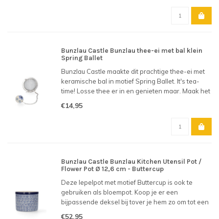
Bunzlau Castle Bunzlau thee-ei met bal klein
Spring Ballet
Bunzlau Castle maakte dit prachtige thee-ei met
keramische bal in motief Spring Ballet. It's tea-
time! Losse thee er in en genieten maar. Maak het
feest compleet met een theetip/ onderzettertje
€14,95
van Bunzlau.
Bunzlau Castle Bunzlau Kitchen Utensil Pot /
Flower Pot Ø 12,6 cm - Buttercup
Deze lepelpot met motief Buttercup is ook te
gebruiken als bloempot. Koop je er een
bijpassende deksel bij tover je hem zo om tot een
praktische voorraadpot. Een veelzijdige aankoop
€52,95