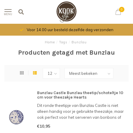
0
MENU
Voor 14.00 uur besteld dezelfde dag verzonden
Home
/
Tags
/
Bunzlau
Producten getagd met Bunzlau
Bunzlau Castle Bunzlau theetip/schoteltje 10
cm voor theezakje Hearts
Dit ronde theetipje van Bunzlau Castle is niet
alleen handig voor je gebruikte theezakje, maar
ook perfect voor het serveren van bonbons of
andere lekkernijen. Motief Hearts.
€10,95