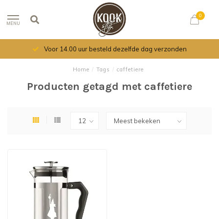
0
MENU
Voor 14.00 uur besteld dezelfde dag verzonden
Home
/
Tags
/
caffetiere
Producten getagd met caffetiere