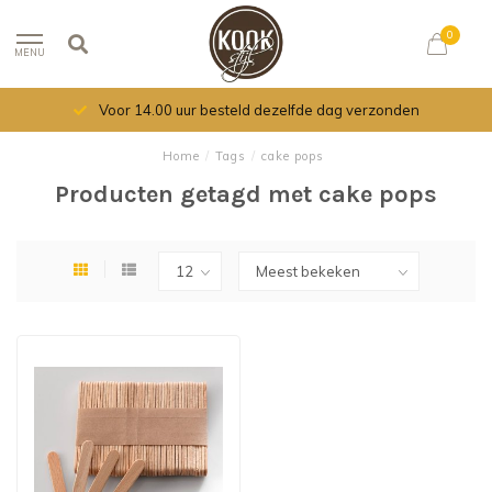
0
MENU
Voor 14.00 uur besteld dezelfde dag verzonden
Home
/
Tags
/
cake pops
Producten getagd met cake pops