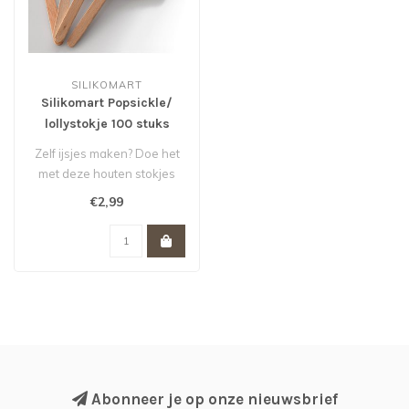
SILIKOMART
Silikomart Popsickle/
lollystokje 100 stuks
Zelf ijsjes maken? Doe het
met deze houten stokjes
van Silikomart. Maar ook
€2,99
hand..
Abonneer je op onze nieuwsbrief