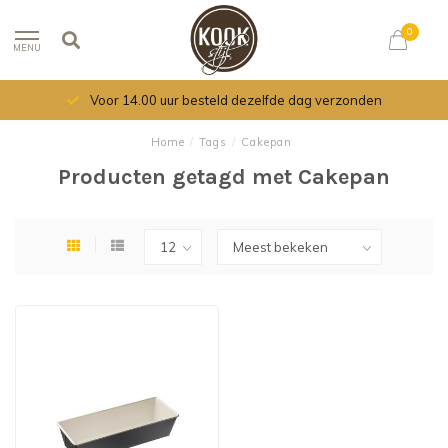
0
MENU
Voor 14.00 uur besteld dezelfde dag verzonden
Home
/
Tags
/
Cakepan
Producten getagd met Cakepan