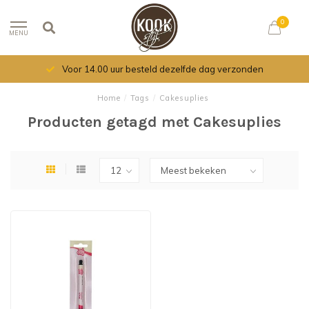
0
MENU
Voor 14.00 uur besteld dezelfde dag verzonden
Home
/
Tags
/
Cakesuplies
Producten getagd met Cakesuplies