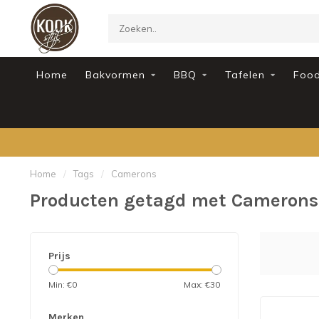
Home
Bakvormen
BBQ
Tafelen
Foo
Home
/
Tags
/
Camerons
Producten getagd met Camerons
Prijs
Min: €
0
Max: €
30
Merken