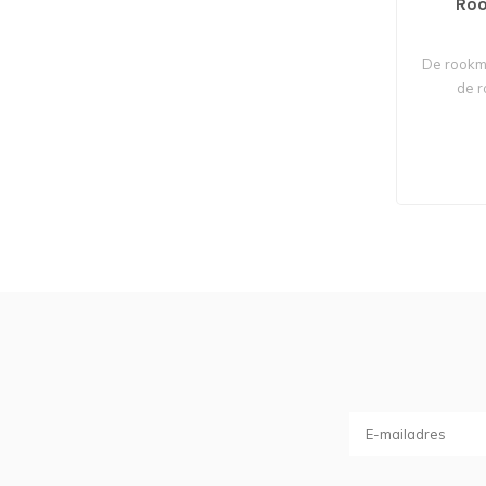
Roo
De rookmo
de r