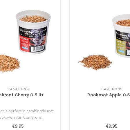
CAMERONS
CAMERONS
kmot Cherry 0.5 ltr
Rookmot Apple 0.5 
t is perfect in combinatie met
ookoven van Camerons...
€9,95
€9,95