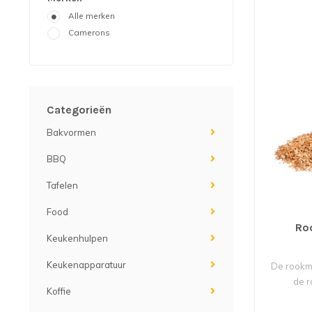
Alle merken
Camerons
Categorieën
Bakvormen
BBQ
Tafelen
Food
Roo
Keukenhulpen
Keukenapparatuur
De rookmo
de r
Koffie