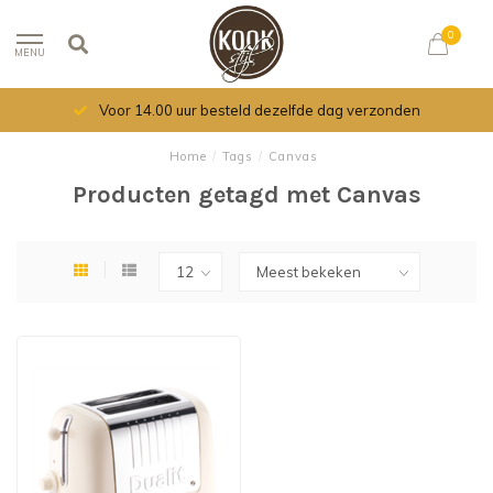
0
MENU
Voor 14.00 uur besteld dezelfde dag verzonden
Home
/
Tags
/
Canvas
Producten getagd met Canvas