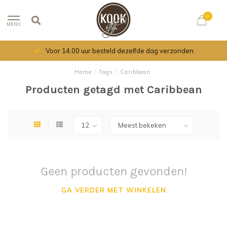
0
MENU
Voor 14.00 uur besteld dezelfde dag verzonden
Home
/
Tags
/
Caribbean
Producten getagd met Caribbean
Geen producten gevonden!
GA VERDER MET WINKELEN