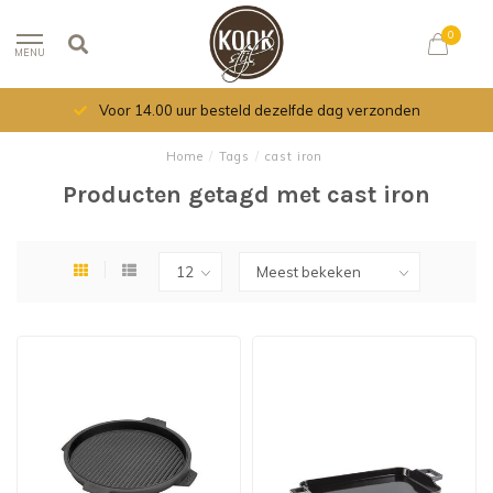
0
MENU
Voor 14.00 uur besteld dezelfde dag verzonden
Home
/
Tags
/
cast iron
Producten getagd met cast iron