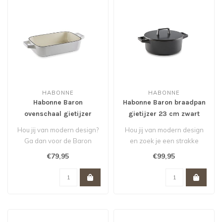
HABONNE
HABONNE
Habonne Baron
Habonne Baron braadpan
ovenschaal gietijzer
gietijzer 23 cm zwart
30x20 cm wit
Hou jij van modern design?
Hou jij van modern design
Ga dan voor de Baron
en zoek je een strakke
ovenschaal en de andere
braadpan? Ga dan voor de
€79,95
€99,95
Baron pr..
Baron ..