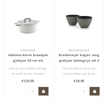
HABONNE
BREDEMEIJER
Habonne Baron braadpan
Bredemeijer kopjes Jang
gietijzer 25 cm wit
gietijzer betongrijs set 2
stuks
Hou jij van modern design
Geniet lekker lang van
en zoek je een strakke
warme thee met deze
braadpan? Ga dan voor de
gietijzeren theekopjes Jang
€129,95
€18,95
Baron ..
van Brede..