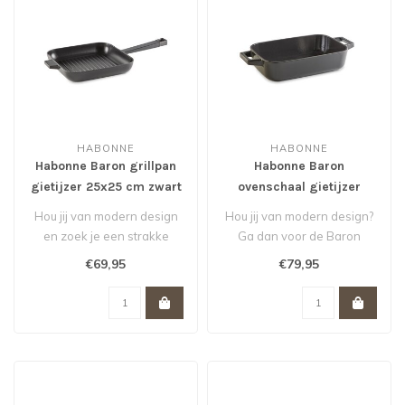
HABONNE
HABONNE
Habonne Baron grillpan
Habonne Baron
gietijzer 25x25 cm zwart
ovenschaal gietijzer
30x20 cm zwart
Hou jij van modern design
Hou jij van modern design?
en zoek je een strakke
Ga dan voor de Baron
grillpan? Ga dan voor de
ovenschaal en de andere
€69,95
€79,95
Baron ..
Baron pr..