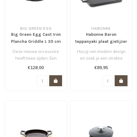
BIG GREEN EGG
HABONNE
Big Green Egg Cast Iron
Habonne Baron
Plancha Griddle L 35 cm
teppanyaki plaat gietijzer
*
25x38 cm zwart
Deze nieuwe accessoire
Hou jij van modern design
heeft twee zijden. Een
en zoek je een strakke
geribbelde voor kleine
teppanyaki plaat? Ga dan
€128,00
€89,95
ingrediënt..
voor d..