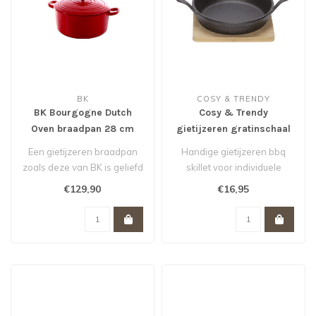
BK
COSY & TRENDY
BK Bourgogne Dutch
Cosy & Trendy
Oven braadpan 28 cm
gietijzeren gratinschaal
Chili rood *
D16cm op plankje
Een gietijzeren braadpan
Handige gietijzeren bbq
zoals deze van BK is geliefd
skillet voor individuele
bij koks over de hele were..
porties. Inclusief houten
€129,90
€16,95
serve..