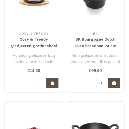
COSY & TRENDY
BK
Cosy & Trendy
BK Bourgogne Dutch
gietijzeren gratinschaal
Oven braadpan 24 cm
ovaal 15.5 cm op plankje
Earl Grey/ grijs *
Handige gietijzeren bbq
Een gietijzeren braadpan
skillet voor individuele
zoals deze van BK is geliefd
porties. Inclusief houten
bij koks over de hele were..
€14,50
€99,90
serve..