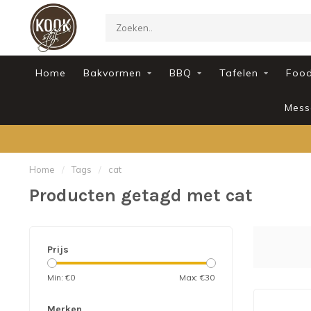
Home
Bakvormen
BBQ
Tafelen
Foo
Mess
Home
/
Tags
/
cat
Producten getagd met cat
Prijs
Min: €
0
Max: €
30
Merken