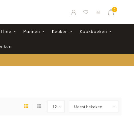
0
Thee
Pannen
Keuken
Kookboeken
enken