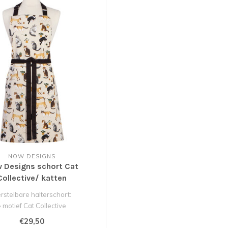
NOW DESIGNS
 Designs schort Cat
Collective/ katten
rstelbare halterschort:
• motief Cat Collective
• 85 x 70 cm
€29,50
• 100% k..