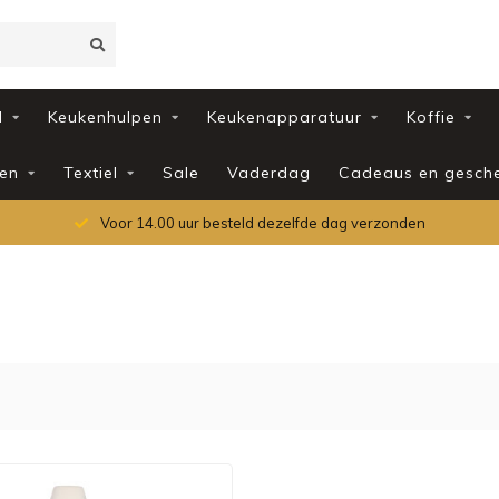
d
Keukenhulpen
Keukenapparatuur
Koffie
en
Textiel
Sale
Vaderdag
Cadeaus en gesch
Voor 14.00 uur besteld dezelfde dag verzonden