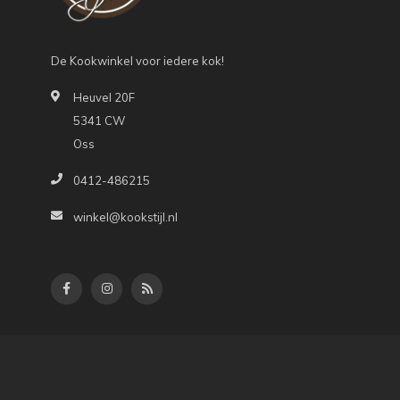
De Kookwinkel voor iedere kok!
Heuvel 20F
5341 CW
Oss
0412-486215
winkel@kookstijl.nl