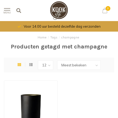
0
MENU
Voor 14.00 uur besteld dezelfde dag verzonden
Home
/
Tags
/
champagne
Producten getagd met champagne