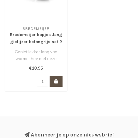
BREDEMEIJER
Bredemeijer kopjes Jang
gietijzer betongrijs set 2
stuks
Geniet lekker lang van
warme thee met deze
gietijzeren theekopjes Jang
€18,95
van Brede..
Abonneer je op onze nieuwsbrief