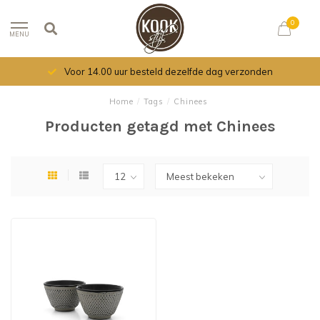
0
MENU
Voor 14.00 uur besteld dezelfde dag verzonden
Home
/
Tags
/
Chinees
Producten getagd met Chinees