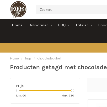
Home
Bakvormen
BBQ
Tafelen
Foo
Home
/
Tags
/
chocoladebijbel
Producten getagd met chocolade
Prijs
Min: €
0
Max: €
30