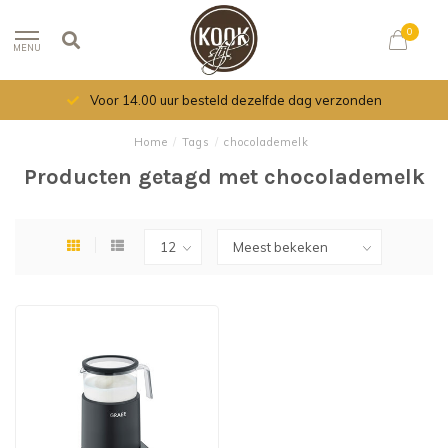
0
MENU
Voor 14.00 uur besteld dezelfde dag verzonden
Home
/
Tags
/
chocolademelk
Producten getagd met chocolademelk