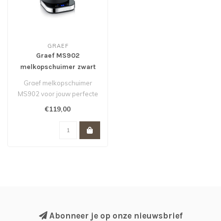
GRAEF
Graef MS902
melkopschuimer zwart
Graef melkopschuimer
MS902 voor jouw perfecte
capuccino, latte machiato of
€119,00
choco..
Abonneer je op onze nieuwsbrief