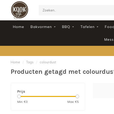
Home
Bakvormen
BBQ
Tafelen
Foo
Mess
Home
/
Tags
/
colourdust
Producten getagd met colourdus
Prijs
Min: €
0
Max: €
5