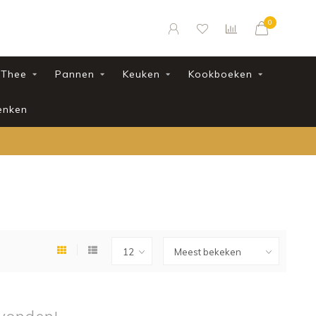
0
Thee
Pannen
Keuken
Kookboeken
enken