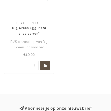
BIG GREEN EGG
Big Green Egg Pizza
slice server*
RVS pizzaschep van Big
Green Egg voor het
serveren van pizza, quiche,
€19,90
taart en m..
Abonneer je op onze nieuwsbrief