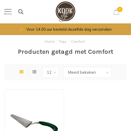
0
MENU
Voor 14.00 uur besteld dezelfde dag verzonden
Home
/
Tags
/
Comfort
Producten getagd met Comfort