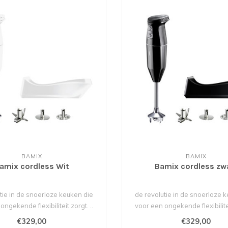
BAMIX
BAMIX
amix cordless Wit
Bamix cordless zw
tie in de snoerloze keuken die
de revolutie in de snoerloze 
ngekende flexibiliteit zorgt. ..
voor een ongekende flexibilitei
€329,00
€329,00