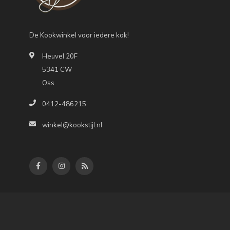
De Kookwinkel voor iedere kok!
Heuvel 20F
5341 CW
Oss
0412-486215
winkel@kookstijl.nl