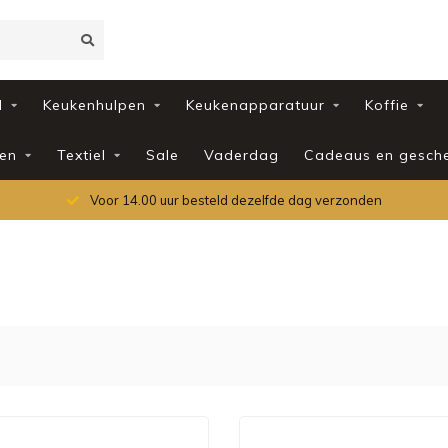
d
Keukenhulpen
Keukenapparatuur
Koffie
en
Textiel
Sale
Vaderdag
Cadeaus en gesch
Voor 14.00 uur besteld dezelfde dag verzonden