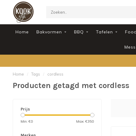
Home
Bakvormen
BBQ
Tafelen
Foo
Mess
Home
/
Tags
/
cordless
Producten getagd met cordless
Prijs
Min: €
0
Max: €
350
Merken