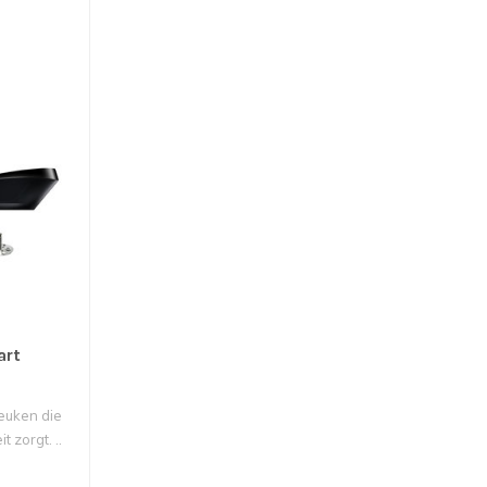
art
keuken die
t zorgt. ..