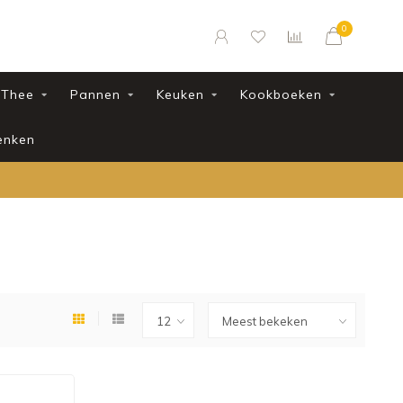
0
Thee
Pannen
Keuken
Kookboeken
enken