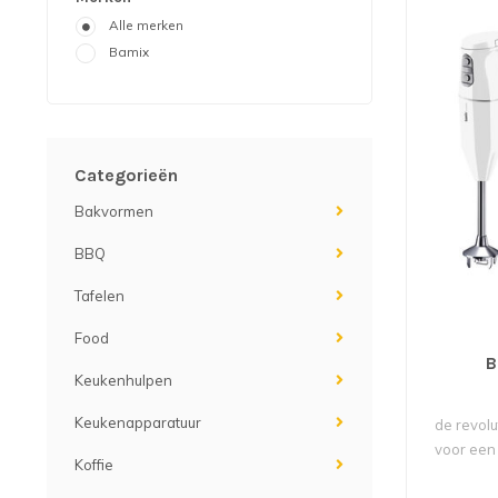
Alle merken
Bamix
Categorieën
Bakvormen
BBQ
Tafelen
Food
B
Keukenhulpen
Keukenapparatuur
de revolu
voor een o
Koffie