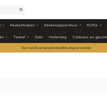
d
Keukenhulpen
Keukenapparatuur
Koffie
en
Textiel
Sale
Vaderdag
Cadeaus en gesch
Voor 14.00 uur besteld dezelfde dag verzonden