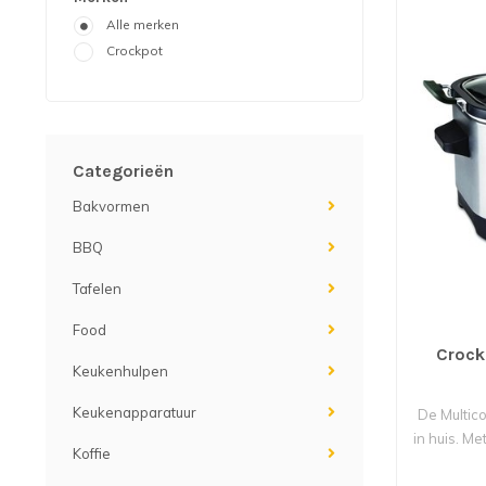
Alle merken
Crockpot
Categorieën
Bakvormen
BBQ
Tafelen
Food
Crock
Keukenhulpen
Keukenapparatuur
De Multico
in huis. M
Koffie