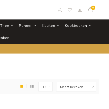
0
Thee
Pannen
Keuken
Kookboeken
enken