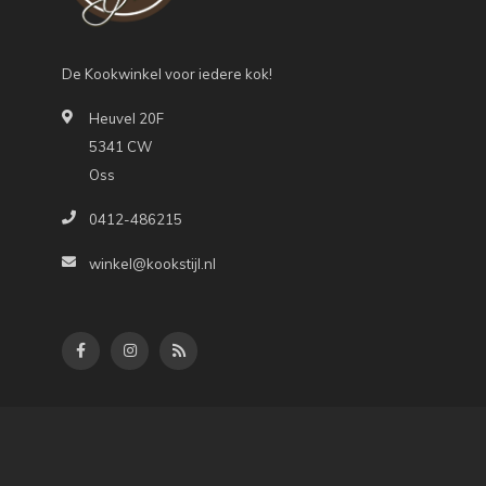
De Kookwinkel voor iedere kok!
Heuvel 20F
5341 CW
Oss
0412-486215
winkel@kookstijl.nl