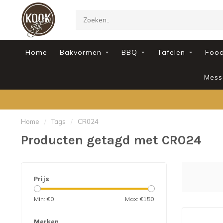
Home
Bakvormen
BBQ
Tafelen
Foo
Mess
Home
/
Tags
/
CR024
Producten getagd met CR024
Prijs
Min: €
0
Max: €
150
Merken