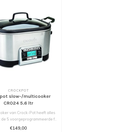
CROCKPOT
pot slow-/multicooker
CR024 5.6 ltr
oker van Crock-Pot heeft alles
et de 5 voorgeprogrammeerde f..
€149,00