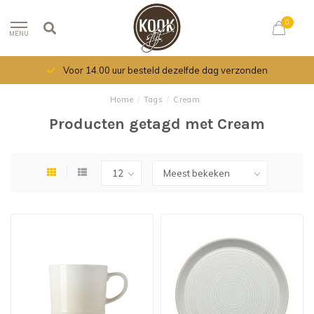
0
MENU
Voor 14.00 uur besteld dezelfde dag verzonden
Home
/
Tags
/
Cream
Producten getagd met Cream