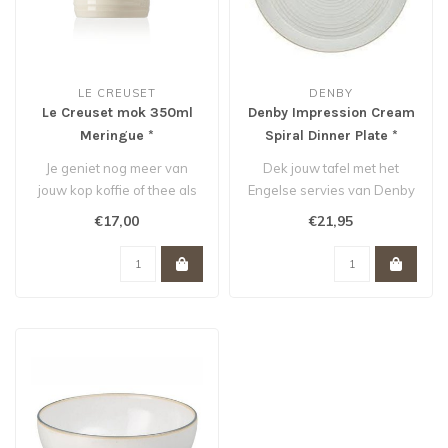
LE CREUSET
DENBY
Le Creuset mok 350ml
Denby Impression Cream
Meringue *
Spiral Dinner Plate *
Je geniet nog meer van
Dek jouw tafel met het
jouw kop koffie of thee als
Engelse servies van Denby
je het drinkt uit deze grote ..
en iedere maaltijd wordt
€17,00
€21,95
een fe..