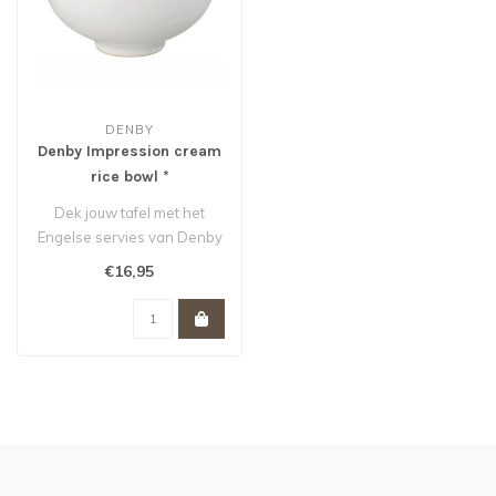
DENBY
Denby Impression cream
rice bowl *
Dek jouw tafel met het
Engelse servies van Denby
en iedere maaltijd wordt
€16,95
een fe..