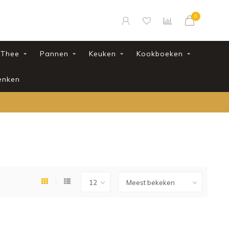
0
Thee
Pannen
Keuken
Kookboeken
enken