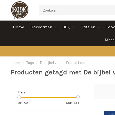
Home
Bakvormen
BBQ
Tafelen
Foo
Mess
Home
/
Tags
/
De bijbel van de Franse keuken
Producten getagd met De bijbel 
Prijs
Min: €
0
Max: €
35