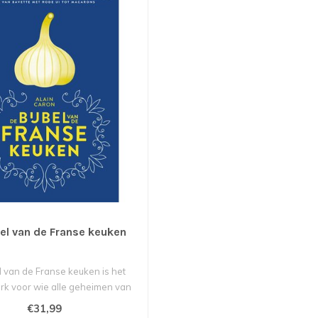
bel van de Franse keuken
l van de Franse keuken is het
k voor wie alle geheimen van
de ..
€31,99