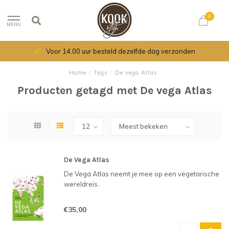
0
MENU
Voor 14.00 uur besteld dezelfde dag verzonden
Home
/
Tags
/
De vega Atlas
Producten getagd met De vega Atlas
De Vega Atlas
De Vega Atlas neemt je mee op een vegetarische
wereldreis.
€35,00