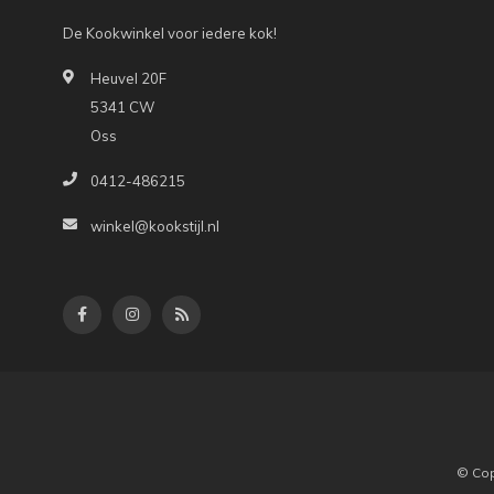
De Kookwinkel voor iedere kok!
Heuvel 20F
5341 CW
Oss
0412-486215
winkel@kookstijl.nl
© Cop