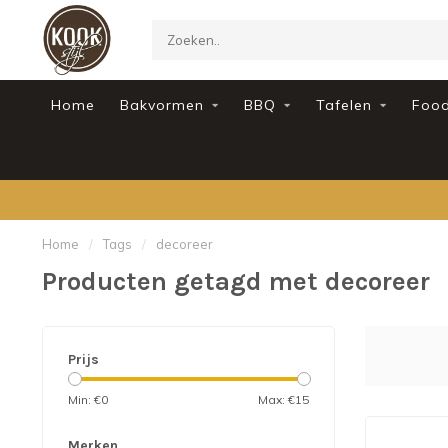
Home
Bakvormen
BBQ
Tafelen
Foo
Home
/
Tags
/
decoreer
Producten getagd met decoreer
Prijs
Min: €
0
Max: €
15
Merken