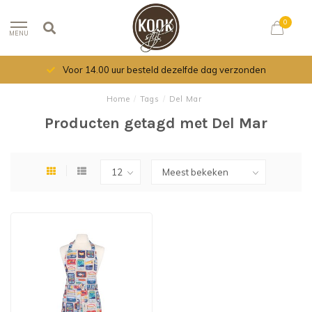
0
MENU
Voor 14.00 uur besteld dezelfde dag verzonden
Home
/
Tags
/
Del Mar
Producten getagd met Del Mar