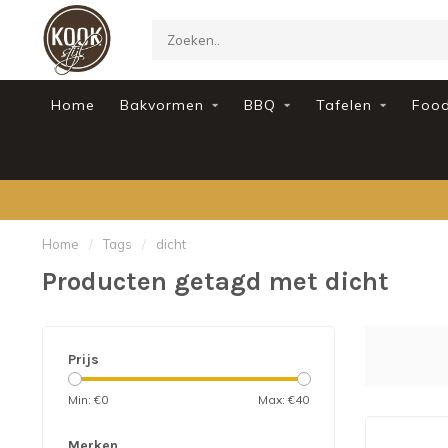
Home
Bakvormen
BBQ
Tafelen
Foo
Home
/
Tags
/
dicht
Producten getagd met dicht
Prijs
Min: €
0
Max: €
40
Merken