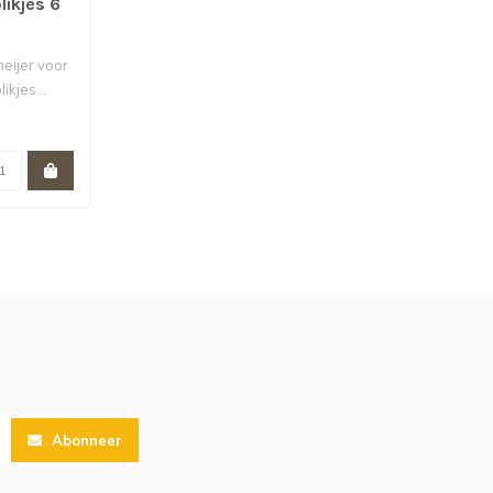
ikjes 6
ijer voor
ikjes...
Abonneer