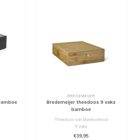
BREDEMEIJER
 bamboe
Bredemeijer theedoos 9 vaks
bamboe
Theedoos van Bamboehout
9 vaks
Gesloten deksel
€39,95