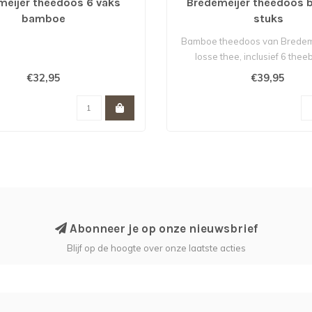
meijer theedoos 6 vaks
Bredemeijer theedoos bl
bamboe
stuks
Bamboe theedoos van Bredeme
losse thee, inclusief 6 theebl
€32,95
€39,95
Abonneer je op onze nieuwsbrief
Blijf op de hoogte over onze laatste acties