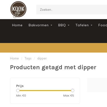
Home
Bakvormen
BBQ
Tafelen
Foo
Home
/
Tags
/
dipper
Producten getagd met dipper
Prijs
Min: €
0
Max: €
5