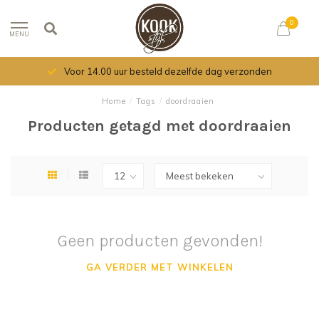
0
MENU
Voor 14.00 uur besteld dezelfde dag verzonden
Home
/
Tags
/
doordraaien
Producten getagd met doordraaien
Geen producten gevonden!
GA VERDER MET WINKELEN