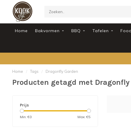
Home
Bakvormen
BBQ
Tafelen
Foo
Home
/
Tags
/
Dragonfly Garden
Producten getagd met Dragonfly
Prijs
Min: €
0
Max: €
5