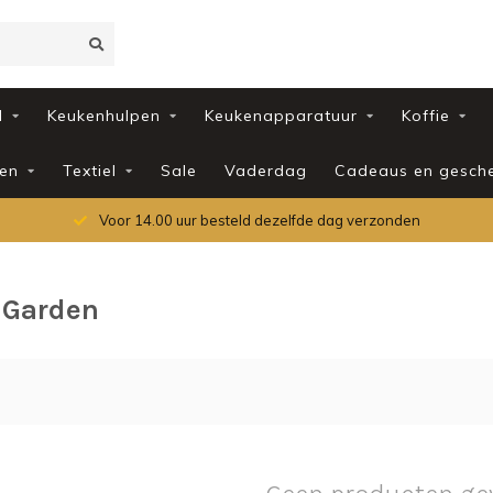
d
Keukenhulpen
Keukenapparatuur
Koffie
en
Textiel
Sale
Vaderdag
Cadeaus en gesch
Voor 14.00 uur besteld dezelfde dag verzonden
 Garden