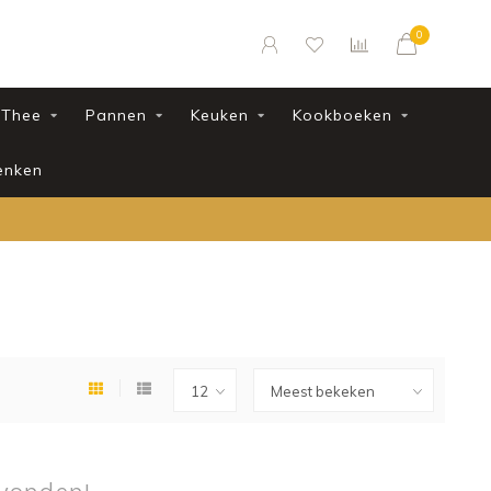
0
Thee
Pannen
Keuken
Kookboeken
enken