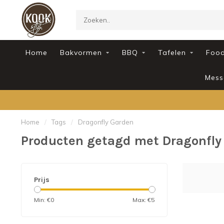
Home
Bakvormen
BBQ
Tafelen
Foo
Mess
Home
/
Tags
/
Dragonfly Garden
Producten getagd met Dragonfly
Prijs
Min: €
0
Max: €
5