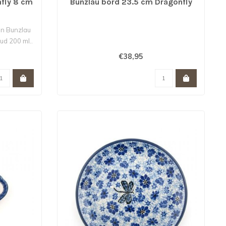
nfly 8 cm
Bunzlau bord 23.5 cm Dragonfly
an Bunzlau
ud 200 ml..
€38,95