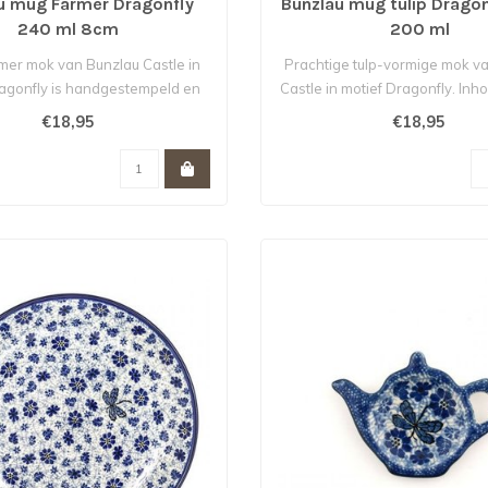
u mug Farmer Dragonfly
Bunzlau mug tulip Drago
240 ml 8cm
200 ml
mer mok van Bunzlau Castle in
Prachtige tulp-vormige mok v
ragonfly is handgestempeld en
Castle in motief Dragonfly. Inho
heef..
€18,95
€18,95