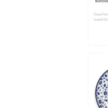
Bunzla
Deze Far
motief D