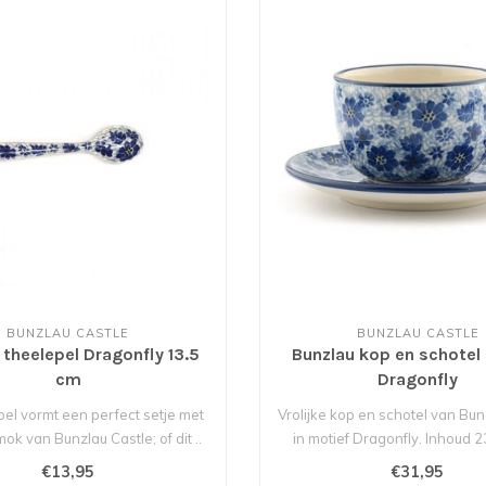
BUNZLAU CASTLE
BUNZLAU CASTLE
 theelepel Dragonfly 13.5
Bunzlau kop en schotel
cm
Dragonfly
el vormt een perfect setje met
Vrolijke kop en schotel van Bun
k van Bunzlau Castle; of dit ..
in motief Dragonfly. Inhoud 23
€13,95
€31,95