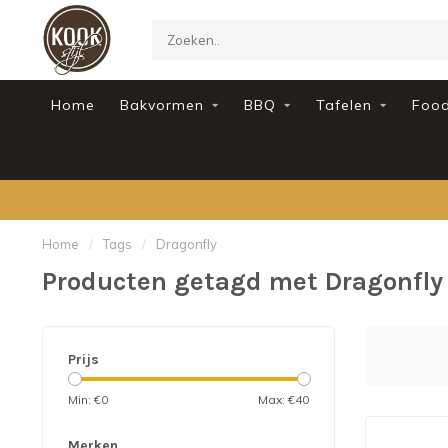
Home
Bakvormen
BBQ
Tafelen
Foo
Home
/
Tags
/
Dragonfly
Producten getagd met Dragonfly
Prijs
Min: €
0
Max: €
40
Merken