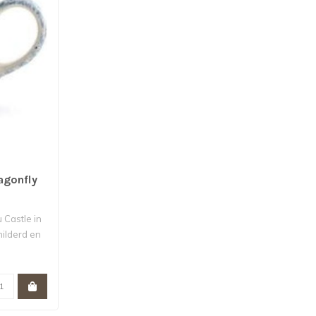
agonfly
Castle in
hilderd en