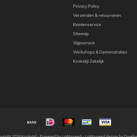
Privacy Policy
Verzenden & retourneren
Klantenservice
Sitemap
Slijpservice
Workshops & Demonstraties
Kookstijl Zakelijk
yright 2026 Kookstijl - Powered by
Lightspeed
-
Lightspeed design
by
Dyvelo