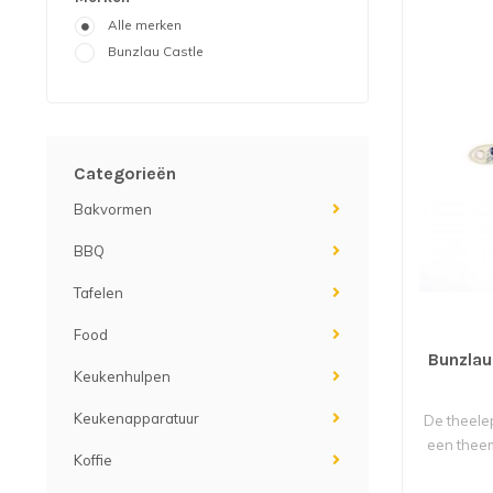
Alle merken
Bunzlau Castle
Categorieën
Bakvormen
BBQ
Tafelen
Food
Bunzlau
Keukenhulpen
Keukenapparatuur
De theelep
een theemo
Koffie