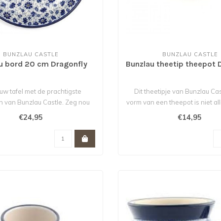
BUNZLAU CASTLE
BUNZLAU CASTLE
u bord 20 cm Dragonfly
Bunzlau theetip theepot 
uw tafel met de prachtigste
Dit theetipje van Bunzlau Cas
n van Bunzlau Castle. Zeg nou
vorm van een theepot is niet al
zelf: di..
€24,95
€14,95