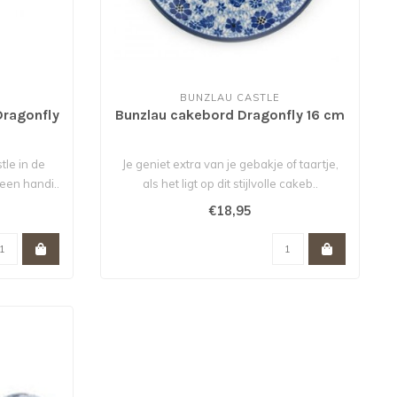
BUNZLAU CASTLE
Dragonfly
Bunzlau cakebord Dragonfly 16 cm
tle in de
Je geniet extra van je gebakje of taartje,
leen handi..
als het ligt op dit stijlvolle cakeb..
€18,95