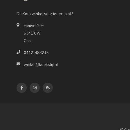
De Kookwinkel voor iedere kok!
Heuvel 20F
5341 CW
Oss
0412-486215
winkel@kookstijl.nl
© Cop