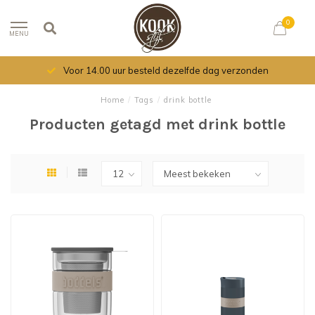
0
MENU
Voor 14.00 uur besteld dezelfde dag verzonden
Home
/
Tags
/
drink bottle
Producten getagd met drink bottle