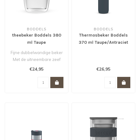
BODDELS
BODDELS
theebeker Boddels 380
Thermosbeker Boddels
ml Taupe
370 ml Taupe/Antraciet
grijs
Fijne dubbelwandige beker
Met de uitneembare zeef
van roestvrij staal kun je in ..
€24,95
€26,95