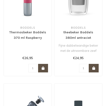
BODDELS
BODDELS
Thermosbeker Boddels
theebeker Boddels
370 ml Raspberry
380ml antraciet
Fijne dubbelwandige beker
met de uitneembare zeef
van roestvrij staal kun je in ..
€26,95
€24,95