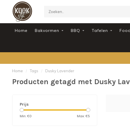
Home
Bakvormen
BBQ
Tafelen
Foo
Home
/
Tags
/
Dusky Lavender
Producten getagd met Dusky La
Prijs
Min: €
0
Max: €
5