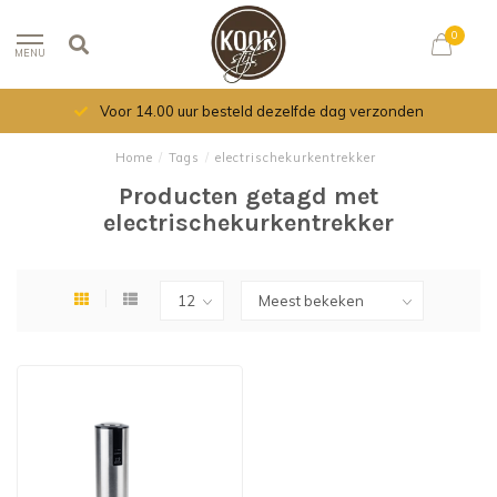
0
MENU
Voor 14.00 uur besteld dezelfde dag verzonden
Home
/
Tags
/
electrischekurkentrekker
Producten getagd met
electrischekurkentrekker