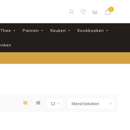
0
Thee
Pannen
Keuken
Kookboeken
enken