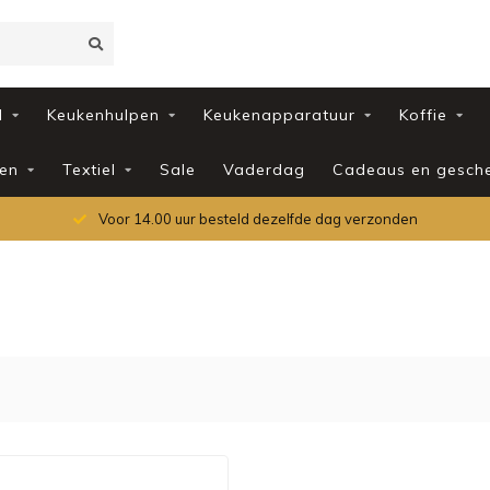
d
Keukenhulpen
Keukenapparatuur
Koffie
en
Textiel
Sale
Vaderdag
Cadeaus en gesch
Voor 14.00 uur besteld dezelfde dag verzonden