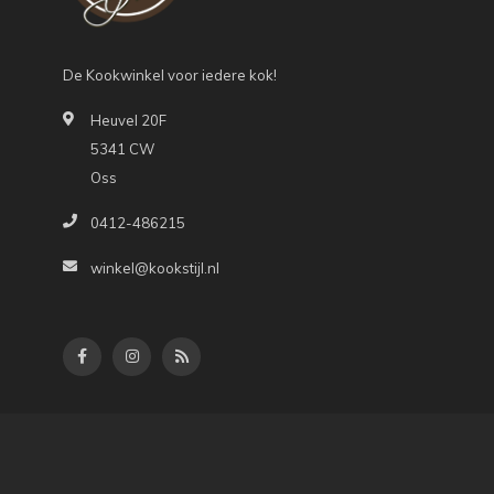
De Kookwinkel voor iedere kok!
Heuvel 20F
5341 CW
Oss
0412-486215
winkel@kookstijl.nl