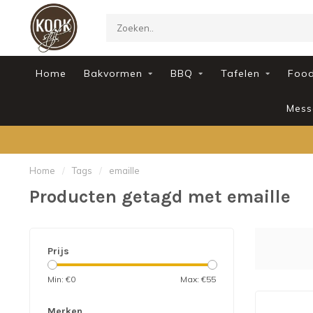
Home
Bakvormen
BBQ
Tafelen
Foo
Mess
Home
/
Tags
/
emaille
Producten getagd met emaille
Prijs
Min: €
0
Max: €
55
Merken