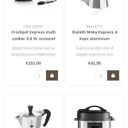
CROCKPOT
BIALETTI
Crockpot Express multi
Bialetti Moka Express 4
cooker 5.6 ltr inclusief
kops aluminium
stoommand + tang
Naast slowcooker kun je
Espressopotje voor 4
deze Express multicooker
kopjes espresso van
ook gebruiken als
Bialetti. In vrijwel elk
€152,00
€42,95
snelkookpan. ..
Italiaans huis..