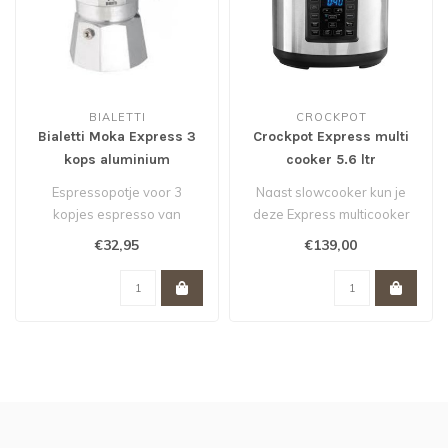
BIALETTI
CROCKPOT
Bialetti Moka Express 3
Crockpot Express multi
kops aluminium
cooker 5.6 ltr
Espressopotje voor 3
Naast slowcooker kun je
kopjes espresso van
deze Express multicooker
Bialetti. In vrijwel elk
ook gebruiken als
€32,95
€139,00
Italiaans huis..
snelkookpan. ..