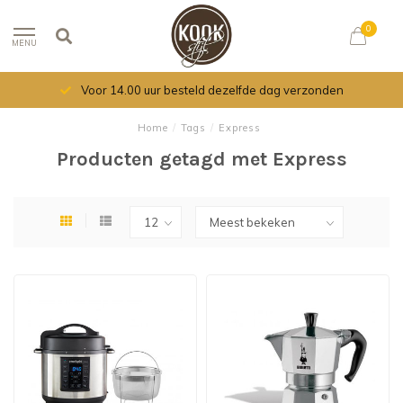
0
MENU
Voor 14.00 uur besteld dezelfde dag verzonden
Home
/
Tags
/
Express
Producten getagd met Express