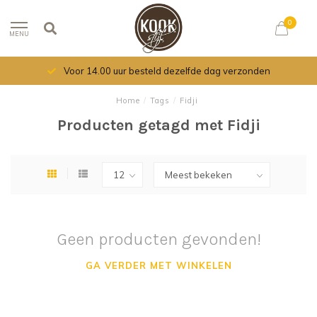
0
MENU
Voor 14.00 uur besteld dezelfde dag verzonden
Home
/
Tags
/
Fidji
Producten getagd met Fidji
Geen producten gevonden!
GA VERDER MET WINKELEN