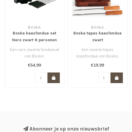
BOSKA
BOSKA
Boska kaasfondue set
Boska tapas kaasfondue
Nero zwart 6 personen
zwart
Een nero zwarte fondueset
Een zwarte tapas
van Boska.
kaasfondue van Boska.
€54,99
€19,99
Abonneer je op onze nieuwsbrief