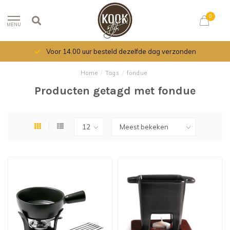
0
MENU
Voor 14.00 uur besteld dezelfde dag verzonden
Home
/
Tags
/
fondue
Producten getagd met fondue