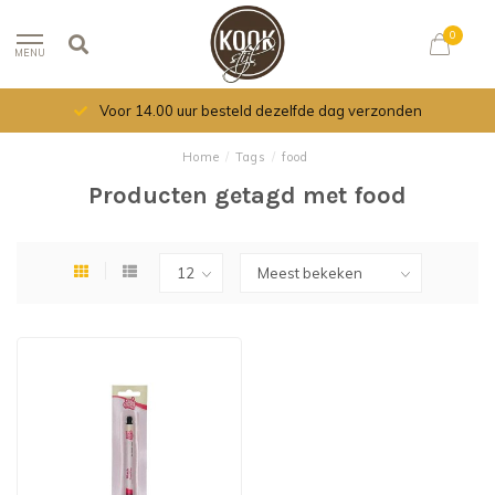
0
MENU
Voor 14.00 uur besteld dezelfde dag verzonden
Home
/
Tags
/
food
Producten getagd met food