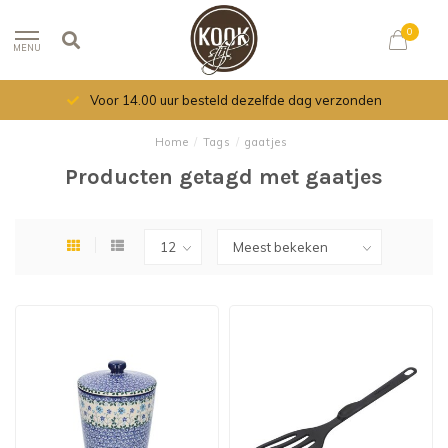
0
MENU
Voor 14.00 uur besteld dezelfde dag verzonden
Home
/
Tags
/
gaatjes
Producten getagd met gaatjes