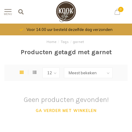
0
MENU
Voor 14.00 uur besteld dezelfde dag verzonden
Home
/
Tags
/
garnet
Producten getagd met garnet
Geen producten gevonden!
GA VERDER MET WINKELEN