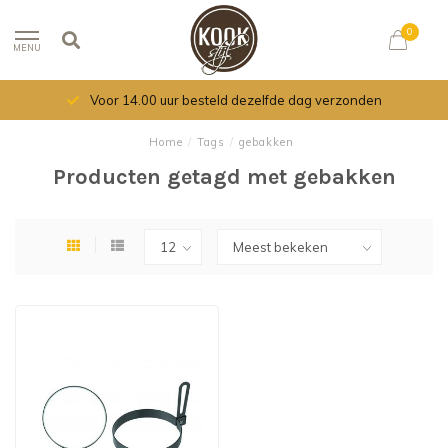
0
MENU
Voor 14.00 uur besteld dezelfde dag verzonden
Home
/
Tags
/
gebakken
Producten getagd met gebakken