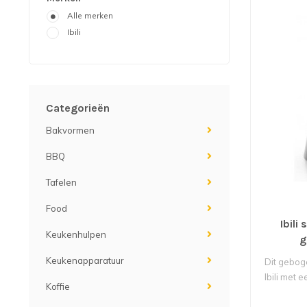
Alle merken
Ibili
Categorieën
Bakvormen
BBQ
Tafelen
Food
Ibili
Keukenhulpen
g
Keukenapparatuur
Dit gebog
Ibili met 
Koffie