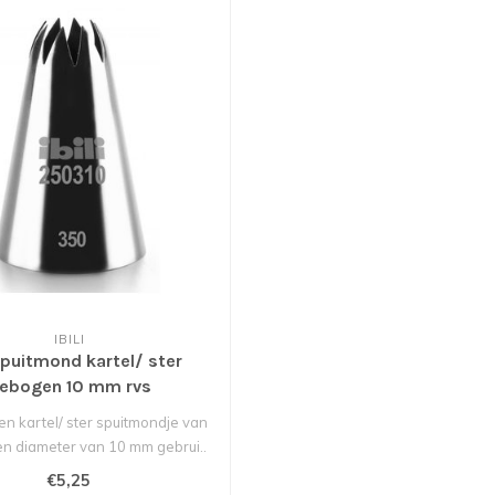
IBILI
 spuitmond kartel/ ster
ebogen 10 mm rvs
en kartel/ ster spuitmondje van
een diameter van 10 mm gebrui..
€5,25