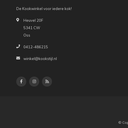
De Kookwinkel voor iedere kok!
Heuvel 20F
5341 CW
Oss
0412-486215
winkel@kookstijl.nl
© Cop