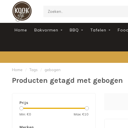
Home
Bakvormen
BBQ
Tafelen
Foo
Home
/
Tags
/
gebogen
Producten getagd met gebogen
Prijs
Min: €
0
Max: €
10
Merken