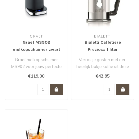
GRAEF
BIALETTI
Graef MS902
Bialetti Caffetiere
melkopschuimer zwart
Preziosa 1 liter
Graef melkopschuimer
Verras je gasten met een
MS902 voor jouw perfecte
heerlijk bakje koffie uit deze
capuccino, latte machiato of
luxe caffetiere van Bial..
€119,00
€42,95
choco..