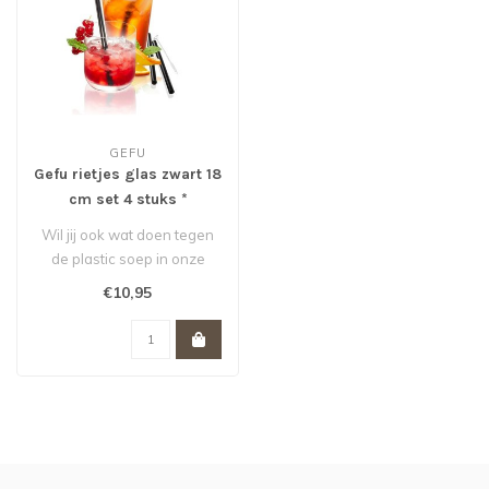
GEFU
Gefu rietjes glas zwart 18
cm set 4 stuks *
Wil jij ook wat doen tegen
de plastic soep in onze
oceanen? Met deze glazen
€10,95
riet..