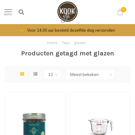
0
MENU
Voor 14.00 uur besteld dezelfde dag verzonden
Home
/
Tags
/
glazen
Producten getagd met glazen