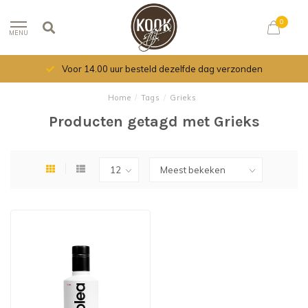
0
MENU
Voor 14.00 uur besteld dezelfde dag verzonden
Home
/
Tags
/
Grieks
Producten getagd met Grieks