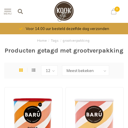
0
MENU
Voor 14.00 uur besteld dezelfde dag verzonden
Home
/
Tags
/
grootverpakking
Producten getagd met grootverpakking