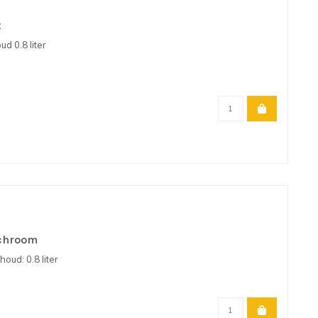
t
d 0.8 liter
 chroom
oud: 0.8 liter