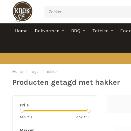
Home
Bakvormen
BBQ
Tafelen
Foo
Home
/
Tags
/
hakker
Producten getagd met hakker
Prijs
Min: €
0
Max: €
90
Merken