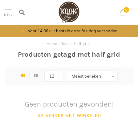
0
MENU
Voor 14.00 uur besteld dezelfde dag verzonden
Home
/
Tags
/
half grid
Producten getagd met half grid
Geen producten gevonden!
GA VERDER MET WINKELEN