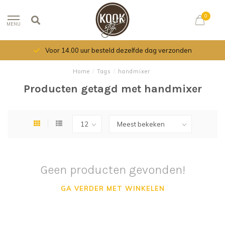
0
MENU
Voor 14.00 uur besteld dezelfde dag verzonden
Home
/
Tags
/
handmixer
Producten getagd met handmixer
Geen producten gevonden!
GA VERDER MET WINKELEN