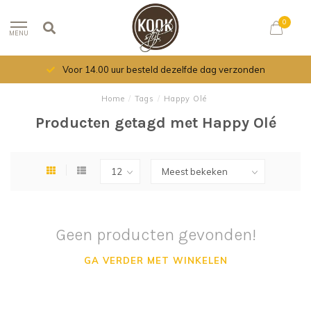
0
MENU
Voor 14.00 uur besteld dezelfde dag verzonden
Home
/
Tags
/
Happy Olé
Producten getagd met Happy Olé
Geen producten gevonden!
GA VERDER MET WINKELEN