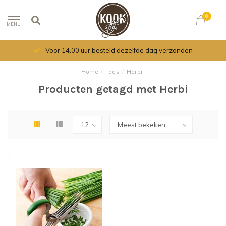
0
MENU
Voor 14.00 uur besteld dezelfde dag verzonden
Home
/
Tags
/
Herbi
Producten getagd met Herbi