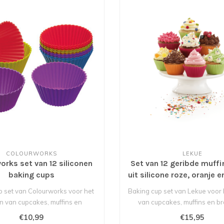
COLOURWORKS
LEKUE
orks set van 12 siliconen
Set van 12 geribde muff
baking cups
uit silicone roze, oranje 
7cm H 3.5cm
p set van Colourworks voor het
Baking cup set van Lekue voor
n van cupcakes, muffins en
van cupcakes, muffins en b
brownies..
Gema..
€10,99
€15,95