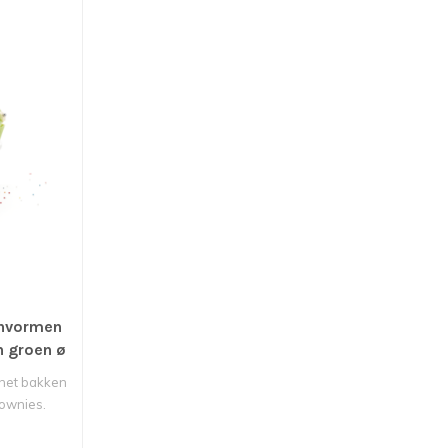
invormen
en groen ø
 het bakken
rownies.