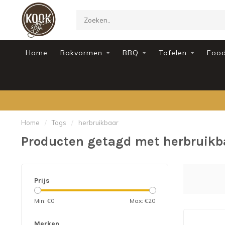
Home
Bakvormen
BBQ
Tafelen
Foo
Home
/
Tags
/
herbruikbaar
Producten getagd met herbruikb
Prijs
Min: €
0
Max: €
20
Merken