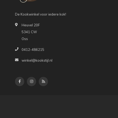
De Kookwinkel voor iedere kok!
Heuvel 20F
5341 CW
Oss
0412-486215
winkel@kookstijl.nl